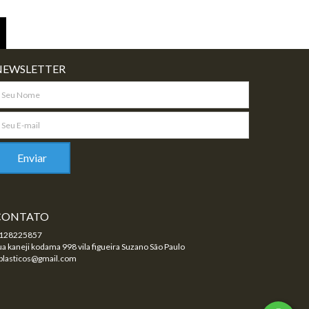
NEWSLETTER
CONTATO
128225857
ua kaneji kodama 998 vila figueira Suzano São Paulo
plasticos@gmail.com