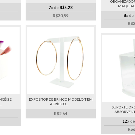
ORGANIZADOR 
MAQUIAGEM
7
x de
R$5,28
R$30,59
8
x de
R$3
CÉIS E
EXPOSITOR DE BRINCO MODELO T EM
..
ACRÍLICO......
SUPORTE OR
ABSORVENTE 
R$2,64
12
x d
R$6