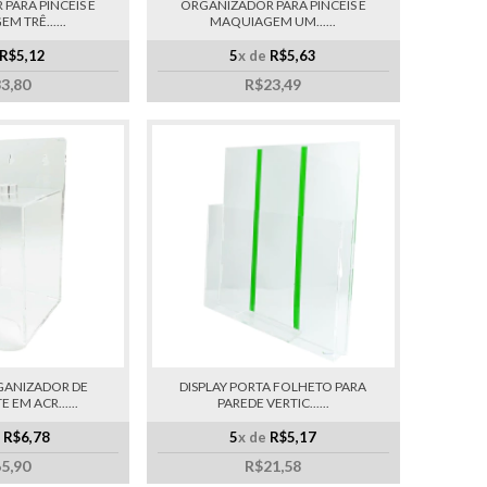
PARA PINCEIS E
ORGANIZADOR PARA PINCÉIS E
 TRÊ......
MAQUIAGEM UM......
R$5,12
5
x de
R$5,63
3,80
R$23,49
GANIZADOR DE
DISPLAY PORTA FOLHETO PARA
EM ACR......
PAREDE VERTIC......
e
R$6,78
5
x de
R$5,17
5,90
R$21,58