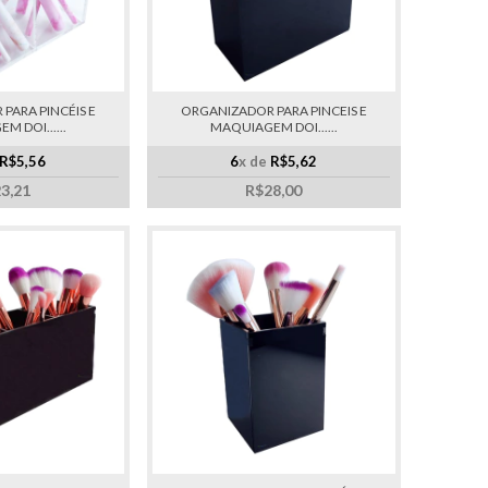
PARA PINCÉIS E
ORGANIZADOR PARA PINCEIS E
 DOI......
MAQUIAGEM DOI......
R$5,56
6
x de
R$5,62
3,21
R$28,00