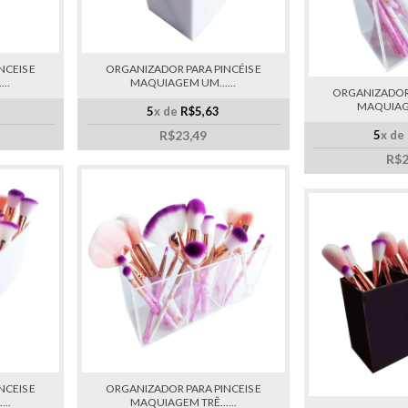
CEIS E
ORGANIZADOR PARA PINCÉIS E
..
MAQUIAGEM UM......
ORGANIZADOR 
MAQUIAGEM
5
x de
R$5,63
R$23,49
5
x de
R$2
CEIS E
ORGANIZADOR PARA PINCEIS E
..
MAQUIAGEM TRÊ......