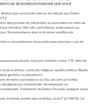
MENTO DE SEUS DADOS PESSOAIS QUE VOCÊ
mo direitos que você pode exercer em relação aos Dados
-6712
erceiros que possam ser oferecidos ou acessados por meio da
ocê por terceiros. Nós não controlamos, endossamos ou
ssas. Recomendamos que você revise a política de
obtido o consentimento necessário para autorizar o uso de
ar uma pessoa natural, como por exemplo, nome, CPF, data de
cial ou étnica, convicção religiosa, opinião política, filiação
l, dado genético ou biométrico;
eio de meios automáticos ou não, tal como a recolha,
o, divulgação por transmissão, disseminação ou,
m é considerado Tratamento de Dados Pessoais qualquer outra
, incluindo, porém sem se limitar, a Lei nº 13.709/18, Lei