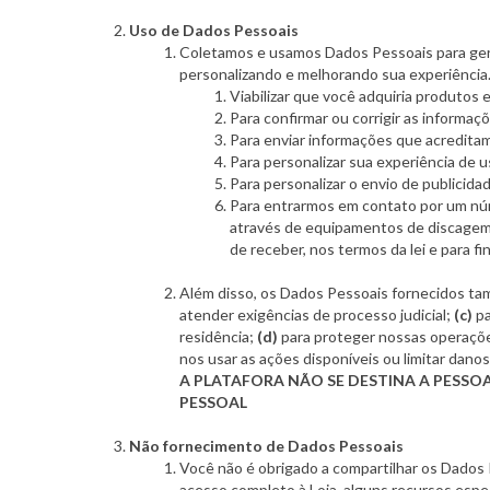
Uso de Dados Pessoais
Coletamos e usamos Dados Pessoais para gere
personalizando e melhorando sua experiênci
Viabilizar que você adquiria produtos e
Para confirmar ou corrigir as informa
Para enviar informações que acreditam
Para personalizar sua experiência de u
Para personalizar o envio de publicid
Para entrarmos em contato por um nú
através de equipamentos de discagem 
de receber, nos termos da lei e para fi
Além disso, os Dados Pessoais fornecidos ta
atender exigências de processo judicial;
(c)
pa
residência;
(d)
para proteger nossas operaçõ
nos usar as ações disponíveis ou limitar dan
A PLATAFORA NÃO SE DESTINA A PESSO
PESSOAL
Não fornecimento de Dados Pessoais
Você não é obrigado a compartilhar os Dados 
acesso completo à Loja, alguns recursos especi