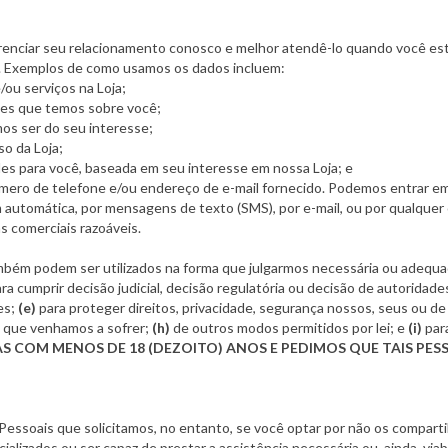
nciar seu relacionamento conosco e melhor atendê-lo quando você estiv
a. Exemplos de como usamos os dados incluem:
/ou serviços na Loja;
ções que temos sobre você;
os ser do seu interesse;
so da Loja;
ades para você, baseada em seu interesse em nossa Loja; e
mero de telefone e/ou endereço de e-mail fornecido. Podemos entrar 
automática, por mensagens de texto (SMS), por e-mail, ou por qualquer 
ns comerciais razoáveis.
mbém podem ser utilizados na forma que julgarmos necessária ou adequ
ra cumprir decisão judicial, decisão regulatória ou decisão de autoridad
es;
(e)
para proteger direitos, privacidade, segurança nossos, seus ou de
os que venhamos a sofrer;
(h)
de outros modos permitidos por lei; e
(i)
par
AS COM MENOS DE 18 (DEZOITO) ANOS E PEDIMOS QUE TAIS 
Pessoais que solicitamos, no entanto, se você optar por não os compart
alizados ou ser capaz de prestar a assistência necessária ou, ainda, via