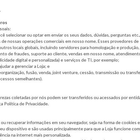
.
iros
soais:
ocê selecionar ou optar em enviar os seus dados, dúvidas, perguntas et
s de nossas operações comerciais em nosso nome. Esses provedores de s
 outros locais globais, incluindo servidores para homologação e produçã
o de fraudes, suporte ao cliente, vendas em nosso nome, atendimento 
icidade digital e personalizada) e serviços de TI, por exemplo;
judar a gerenciar a Loja; e
organização, fusão, venda, joint venture, cessão, transmissão ou transfe
processos semelhantes).
rezas coletadas por nós podem ser transferidos ou acessados por enti
 Política de Privacidade.
r ou recuperar informações em seu navegador, seja na forma de cookies 
eu dispositivo e são usadas principalmente para que a Loja funcione co
ncia na internet mais personalizada.