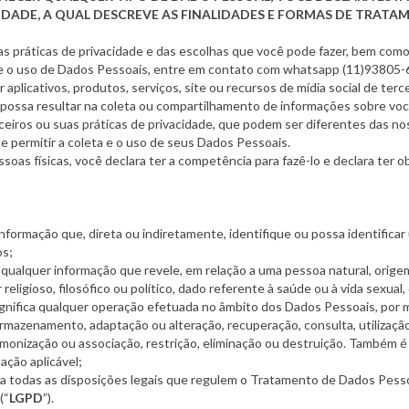
IDADE, A QUAL DESCREVE AS FINALIDADES E FORMAS DE TRATA
sas práticas de privacidade e das escolhas que você pode fazer, bem co
bre o uso de Dados Pessoais, entre em contato com whatsapp (11)93805
er aplicativos, produtos, serviços, site ou recursos de mídia social de t
 e possa resultar na coleta ou compartilhamento de informações sobre v
eiros ou suas práticas de privacidade, que podem ser diferentes das no
de permitir a coleta e o uso de seus Dados Pessoais.
oas físicas, você declara ter a competência para fazê-lo e declara ter 
informação que, direta ou indiretamente, identifique ou possa identific
os;
 qualquer informação que revele, em relação a uma pessoa natural, origem ra
 religioso, filosófico ou político, dado referente à saúde ou à vida sexua
gnifica qualquer operação efetuada no âmbito dos Dados Pessoais, por m
armazenamento, adaptação ou alteração, recuperação, consulta, utilizaçã
armonização ou associação, restrição, eliminação ou destruição. També
ação aplicável;
ca todas as disposições legais que regulem o Tratamento de Dados Pessoais
(“
LGPD
”).