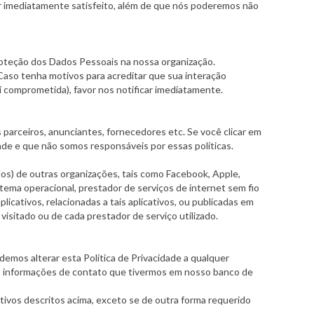
er imediatamente satisfeito, além de que nós poderemos não
roteção dos Dados Pessoais na nossa organização.
so tenha motivos para acreditar que sua interação
 comprometida), favor nos notificar imediatamente.
 parceiros, anunciantes, fornecedores etc. Se você clicar em
ade e que não somos responsáveis por essas políticas.
ados) de outras organizações, tais como Facebook, Apple,
stema operacional, prestador de serviços de internet sem fio
icativos, relacionadas a tais aplicativos, ou publicadas em
isitado ou de cada prestador de serviço utilizado.
demos alterar esta Política de Privacidade a qualquer
das informações de contato que tivermos em nosso banco de
vos descritos acima, exceto se de outra forma requerido