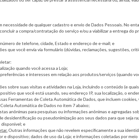
em necessidade de qualquer cadastro e envio de Dados Pessoais. No ent
ncluir a compra/contratação do serviço e/ou a viabilizar a entrega do p
úmero de telefone, cidade, Estado e endereço de e-mail; e
es que você envia via formulário (dúvidas, reclamações, sugestões, crítica
letar:
lização quando você acessa a Loja;
preferências e interesses em relação aos produtos/serviços (quando vo
es sobre suas visitas e atividades na Loja, incluindo o conteúdo (e quais
positivo que você está usando, seu endereço IP, sua localização, o ende
sas Ferramentas de Coleta Automática de Dados, que incluem cookies, w
Coleta Automática de Dados no item 7 abaixo;
tas anônimas para pesquisas ou informações anônimas e agregadas sobr
de desidentificação ou pseudonimização aos seus dados para que seja ra
disponível; e
tar.
Outras informações que não revelem especificamente a sua identida
e dispositivo; dados de uso da Loja; e informações coletadas por meio d