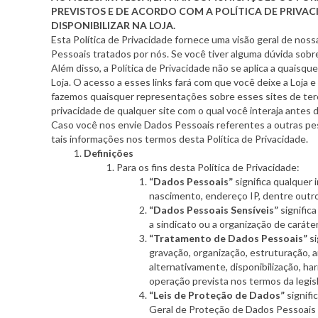
PREVISTOS E DE ACORDO COM A POLÍTICA DE PRIVAC
DISPONIBILIZAR NA LOJA.
Esta Política de Privacidade fornece uma visão geral de nos
Pessoais tratados por nós. Se você tiver alguma dúvida so
Além disso, a Política de Privacidade não se aplica a quaisqu
Loja. O acesso a esses links fará com que você deixe a Loja
fazemos quaisquer representações sobre esses sites de terc
privacidade de qualquer site com o qual você interaja antes 
Caso você nos envie Dados Pessoais referentes a outras pess
tais informações nos termos desta Política de Privacidade.
Definições
Para os fins desta Política de Privacidade:
“Dados Pessoais”
significa qualquer 
nascimento, endereço IP, dentre outr
“Dados Pessoais Sensíveis”
significa
a sindicato ou a organização de caráter
“Tratamento de Dados Pessoais”
si
gravação, organização, estruturação, 
alternativamente, disponibilização, h
operação prevista nos termos da legisl
“Leis de Proteção de Dados”
signifi
Geral de Proteção de Dados Pessoais 