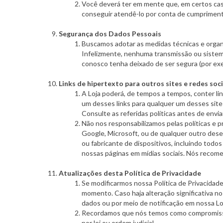
Você deverá ter em mente que, em certos caso
conseguir atendê-lo por conta de cumpriment
Segurança dos Dados Pessoais
Buscamos adotar as medidas técnicas e organ
Infelizmente, nenhuma transmissão ou sistem
conosco tenha deixado de ser segura (por exe
Links de hipertexto para outros sites e redes soci
A Loja poderá, de tempos a tempos, conter lin
um desses links para qualquer um desses sites
Consulte as referidas políticas antes de envi
Não nos responsabilizamos pelas políticas e p
Google, Microsoft, ou de qualquer outro desen
ou fabricante de dispositivos, incluindo todos
nossas páginas em mídias sociais. Nós recomen
Atualizações desta Política de Privacidade
Se modificarmos nossa Política de Privacidade
momento. Caso haja alteração significativa n
dados ou por meio de notificação em nossa Lo
Recordamos que nós temos como compromisso n
por lei ou ordem judicial.