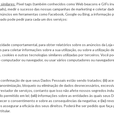
similares:
Pixel tags (também conhecidos como Web beacons e GIFs invisí
mails), medir o sucesso das nossas campanhas de marketing e coletar dad
e anúncios em ferramentas como Facebook, Google ou Bing, a informação 
eado pode pedir para cada um dos serviços:
dade comportamental, para obter relatórios sobre os anúncios da Loja e
s para coletar informações sobre a sua utilização, ou sobre a utilização d
, cookies e outras tecnologias similares utilizadas por terceiros. Você 
e computador ou navegador, ou usar vários computadores ou navegadores
confirmação de que seus Dados Pessoais estão sendo tratados;
(ii)
ace
anonimização, bloqueio ou eliminação de dados desnecessários, excessi
restador de serviços, contanto que isso não afete nossos segredos indus
o permitido em lei;
(vii)
informações sobre as entidades às quais seus 
rnecer o consentimento e sobre as consequências da negativa; e
(ix)
revo
assegurar a eficácia dos seus direitos. Poderá lhe ser pedido que faça 
itular.