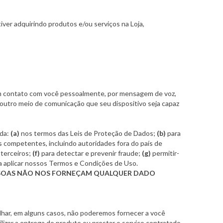
er adquirindo produtos e/ou serviços na Loja,
em contato com você pessoalmente, por mensagem de voz,
outro meio de comunicação que seu dispositivo seja capaz
ada:
(a)
nos termos das Leis de Proteção de Dados;
(b)
para
es competentes, incluindo autoridades fora do país de
 terceiros;
(f)
para detectar e prevenir fraude;
(g)
permitir-
a aplicar nossos Termos e Condições de Uso.
PESSOAS NÃO NOS FORNEÇAM QUALQUER DADO
ilhar, em alguns casos, não poderemos fornecer a você
bilizar a entrega do produto ou prestar o serviço contratado