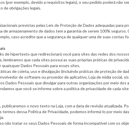
s (por exemplo, devido a requisitos legais), o seu pedido poderá não s
o de obrigações legais.
izacionais previstas pelas Leis de Proteção de Dados adequadas para p
a de armazenamento de dados tem a garantia de serem 100% seguros. Ca
mplo, caso acredite que a segurança de qualquer uma de suas contas foi
ais
ks de hipertexto que redirecionará você para sites das redes dos nossos
, lembramos que cada sites possui as suas próprias práticas de privacid
ar quaisquer Dados Pessoais para esses sites.
ráticas de coleta, uso e divulgação (incluindo práticas de proteção de d
volvedor de software ou provedor de aplicativo, Loja de mídia social, si
 os Dados Pessoais que divulgar para outras organizações por meio dos apl
damos que você se informe sobre a política de privacidade de cada site v
, publicaremos o novo texto na Loja, com a data de revisão atualizada. Po
os termos dessa Política de Privacidade, podemos informá-lo por meio 
ja.
ão tratar os seus Dados Pessoais de forma incompatível com os objeti