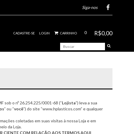
Siga-nos
R$0,00
0
CADASTRE-SE
LOGIN
CARRINHO
MF sob o nº 26.254.225/0001-68 (“
Lojista
”) leva a sua
os
” ou “
você
”) do site “www.hplasticos.com” e qualquer
rmações coletadas em suas visitas à nossa Loja e em
eio da Loja.
AR CIENTE COM RELAÇÃO AOS TERMOS AQUI