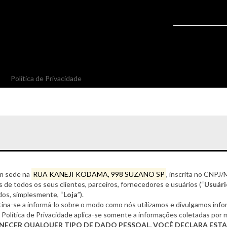
Política de Privacidade
om sede na
RUA KANEJI KODAMA, 998 SUZANO SP
, inscrita no CNPJ/
s de todos os seus clientes, parceiros, fornecedores e usuários (“
Usuári
ados, simplesmente, “
Loja
”).
tina-se a informá-lo sobre o modo como nós utilizamos e divulgamos info
a Política de Privacidade aplica-se somente a informações coletadas por m
RNECER QUALQUER TIPO DE DADO PESSOAL, VOCÊ DECLARA EST