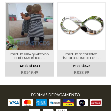
ESPELHO PARA QUARTO DO
ESPELHO DECORATIVO
BEBÊ EM ACRÍLICO......
SÍMBOLO INFINITO PEQU......
12
x de
R$15,38
9
x de
R$5,27
R$149,49
R$38,99
FORMAS DE PAGAMENTO