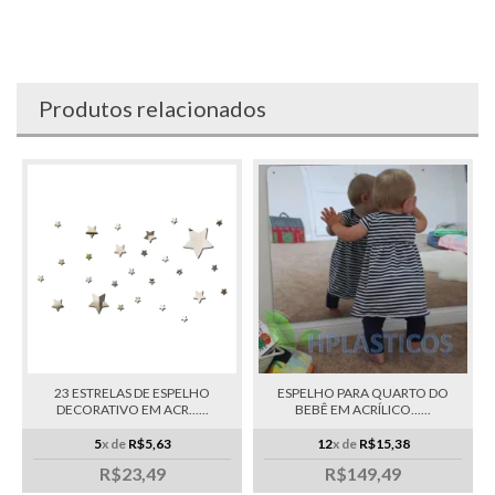
Produtos relacionados
23 ESTRELAS DE ESPELHO
ESPELHO PARA QUARTO DO
DECORATIVO EM ACR......
BEBÊ EM ACRÍLICO......
5
x de
R$5,63
12
x de
R$15,38
R$23,49
R$149,49