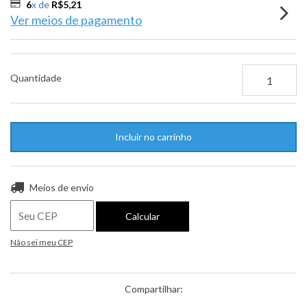
6
x de
R$5,21
Ver meios de pagamento
Quantidade
Entregas para o CEP:
Alterar CEP
Meios de envio
Calcular
Não sei meu CEP
Compartilhar: